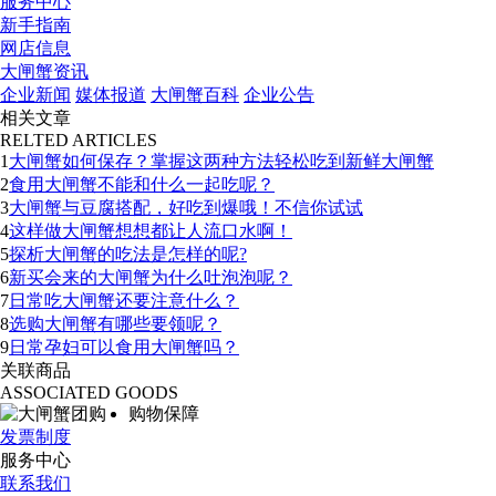
服务中心
新手指南
网店信息
大闸蟹资讯
企业新闻
媒体报道
大闸蟹百科
企业公告
相关文章
RELTED ARTICLES
1
大闸蟹如何保存？掌握这两种方法轻松吃到新鲜大闸蟹
2
食用大闸蟹不能和什么一起吃呢？
3
大闸蟹与豆腐搭配，好吃到爆哦！不信你试试
4
这样做大闸蟹想想都让人流口水啊！
5
探析大闸蟹的吃法是怎样的呢?
6
新买会来的大闸蟹为什么吐泡泡呢？
7
日常吃大闸蟹还要注意什么？
8
选购大闸蟹有哪些要领呢？
9
日常孕妇可以食用大闸蟹吗？
关联商品
ASSOCIATED GOODS
购物保障
发票制度
服务中心
联系我们