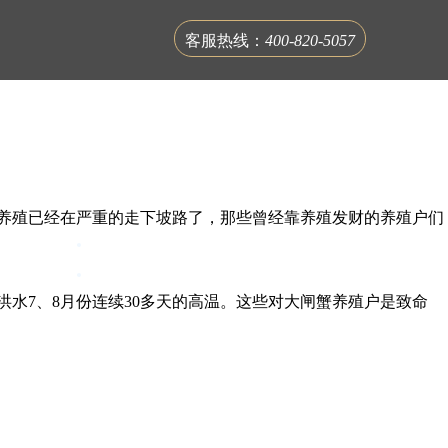
客服热线：
400-820-5057
养殖已经在严重的走下坡路了，那些曾经靠养殖发财的养殖户们
联系蟹公馆
洪水7、8月份连续30多天的高温。这些对大闸蟹养殖户是致命