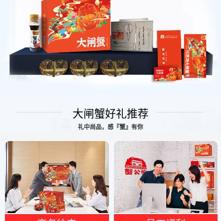
大闸蟹好礼推荐
礼中尚品，感『蟹』有你