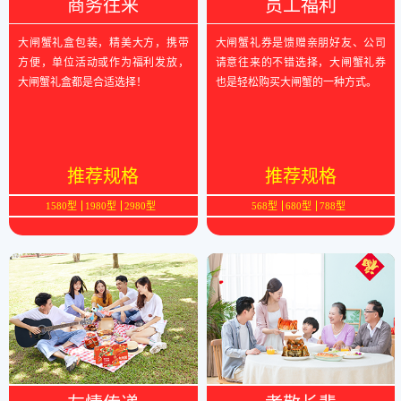
商务往来
员工福利
大闸蟹礼盒包装，精美大方，携带
大闸蟹礼券是馈赠亲朋好友、公司
方便，单位活动或作为福利发放，
请意往来的不错选择，大闸蟹礼券
大闸蟹礼盒都是合适选择！
也是轻松购买大闸蟹的一种方式。
推荐规格
推荐规格
1580型
1980型
2980型
568型
680型
788型