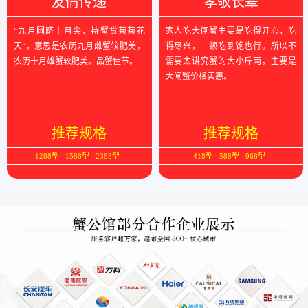
友情传递
孝敬长辈
“九月圆跻十月尖，持蟹赏菊菊花
家人吃大闸蟹主要是吃得开心，吃
天”，意思是农历九月雌蟹较肥美，
得尽兴，一顿吃到饱也行。所以不
农历十月雄蟹较肥美。品蟹佳节。
需要太讲究蟹的大小斤两，主要是
大闸蟹价格实惠。
推荐规格
推荐规格
1288型
1588型
2388型
418型
588型
968型