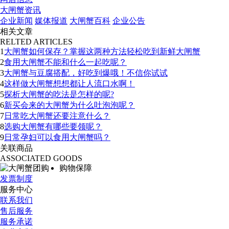
大闸蟹资讯
企业新闻
媒体报道
大闸蟹百科
企业公告
相关文章
RELTED ARTICLES
1
大闸蟹如何保存？掌握这两种方法轻松吃到新鲜大闸蟹
2
食用大闸蟹不能和什么一起吃呢？
3
大闸蟹与豆腐搭配，好吃到爆哦！不信你试试
4
这样做大闸蟹想想都让人流口水啊！
5
探析大闸蟹的吃法是怎样的呢?
6
新买会来的大闸蟹为什么吐泡泡呢？
7
日常吃大闸蟹还要注意什么？
8
选购大闸蟹有哪些要领呢？
9
日常孕妇可以食用大闸蟹吗？
关联商品
ASSOCIATED GOODS
购物保障
发票制度
服务中心
联系我们
售后服务
服务承诺