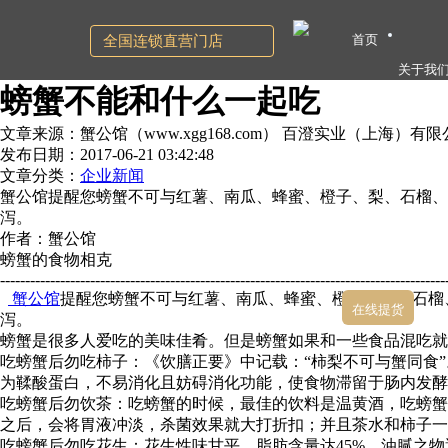
首页
全国连锁直营门店
关于我
螃蟹不能和什么一起吃
文章来源：蟹公馆（www.xgg168.com） 百澄实业（上海）有
发布日期：2017-06-21 03:42:48
文章分类：
企业新闻
蟹公馆提醒您螃蟹不可与红薯、南瓜、蜂蜜、橙子、梨、石榴
泻。
作者：蟹公馆
螃蟹的食物相克
-----------------------------------------------------------------------------------------
蟹公馆
提醒您螃蟹不可与红薯、南瓜、蜂蜜、橙子、梨、石榴
在线提货
泻。
螃蟹是很多人爱吃的美味佳肴。但是螃蟹如果和一些食品混吃
吃螃蟹后勿吃柿子：《饮膳正要》中记载：“柿梨不可与蟹同食
为鞣酸蛋白，不易消化且妨碍消化功能，使食物滞留于肠内发酵
吃螃蟹后勿饮茶：吃螃蟹的时候，最佳的饮料是温黄酒，吃螃蟹
之后，会将胃液冲淡，杀菌效果就大打折扣；并且茶水和柿子一
吃螃蟹后勿吃花生：花生性味甘平，脂肪含量达45%，油腻之