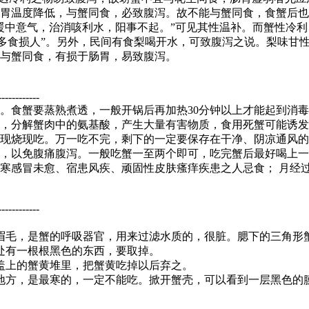
胃温度降低，与蟹同食，必致腹泻。故不能与蟹同食，食蟹后也
暖中意气，治消咳利水，阳事不起。”可见其性温补。而蟹性冷
，多食损人”。另外，民间有食梨喝开水，可致腹泻之说。梨味甘
与蟹同食，有损于肠胃，易致腹泻。
------------
。食蟹要蒸熟煮透，一般开锅后再加热30分钟以上才能起到消
，分解蟹肉中的氨基酸，产生大量有害物质，食用死蟹可能诱发
现烧现吃。万一吃不完，剩下的一定要保存在干净、阴凉通风的
，以免腹痛腹泻。一般吃蟹一至两个即可，吃完蟹后最好喝上一
寒感冒未愈、宿患风疾、顽固性皮肤瘙痒疾患之人忌食； 月经
------------
眉毛，是蟹的呼吸器官，用来过滤水质的，很脏。腮下的三角形
处有一根根黑色的东西，要取掉。
盖上的蟹黄堆里，把蟹黄吃掉以后弃之。
地方，是最寒的，一定不能吃。掀开蟹壳，可以看到一层黑色的