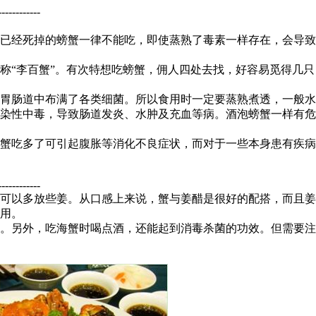
------------
已经死掉的螃蟹一律不能吃，即使蒸熟了毒素一样存在，会导致
称“李百蟹”。有次特想吃螃蟹，佣人四处去找，好容易觅得几
胃肠道中布满了各类细菌。所以食用时一定要蒸熟煮透，一般水烧
染性中毒，导致肠道发炎、水肿及充血等病。酒泡螃蟹一样有危
蟹吃多了可引起腹胀等消化不良症状，而对于一些本身患有疾病
------------
可以多放些姜。从口感上来说，蟹与姜醋是很好的配搭，而且姜
用。
寒。另外，吃海蟹时喝点酒，还能起到消毒杀菌的功效。但需要