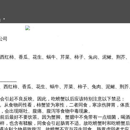
们
大闸蟹礼卡
大闸蟹礼盒
限公司
大闸蟹团购
大闸蟹资讯
、西红柿、香瓜、花生、蜗牛、芹菜、柿子、兔肉、泥鳅、荆芥
甄选年货
------------
、西红柿、香瓜、花生、蜗牛、芹菜、柿子、兔肉、泥鳅、荆芥
就会引起不良反映。因此，吃螃蟹以后应该特别注意以下禁忌：
”。从食物药性看，柿蟹皆为寒性，二者同食，寒凉伤脾胃，体
，会出现呕吐、腹痛、腹泻等食物中毒现象。
前后最好不要饮茶。因为蟹脚、蟹腮中不免带有一点细菌，喝酒
样，也含有鞣酸，同食会引起肠胃不适。故吃螃蟹时和吃螃蟹后
物遇冷利之物易致腹泻，故螃蟹不宜与花生同食，肠胃虚弱者尤应