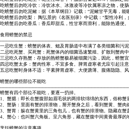
吃螃蟹后勿吃冷饮：冷饮冰水、冰激凌等冷饮属寒凉之物，使肠
吃螃蟹后勿吃泥鳅：据《本草纲目》记载：“泥鳅甘平无毒，能
吃螃蟹后勿吃梨： 陶弘景的《名医别录》中记载：“梨性冷利
吃螃蟹后勿吃香瓜：香瓜即甜瓜，性甘寒而滑利，能除热通便。
食用螃蟹的禁忌
-----------------------------------------------------------------------------------------
一忌吃生蟹：螃蟹的体表、鳃及胃肠道中布满了各类细菌和污泥
二忌吃死蟹、买死蟹：死蟹体内的细菌迅速繁殖、扩散到蟹肉中
三忌吃久存熟蟹：存放的熟螃蟹极易被细菌污染，因此，螃蟹宜
四忌吃蟹太多：蟹肉性寒，不宜多食。脾胃虚寒者尤应引起注意
五忌吃蟹时身体不适：平素脾胃虚寒、大便溏薄、腹痛隐隐、风
螃蟹的哪些部位不能吃
-----------------------------------------------------------------------------------------
螃蟹有四个部位不能吃，要逐一扔掉。
1、蟹腮：即长在蟹腹部如眉毛状的两排软绵绵的东西，俗称蟹
2、蟹肠：里面有蟹的排泄物，掰开蟹身之后，看到蟹黄、蟹肉
3、蟹胃：躲在蟹黄里的三角包儿，也有蟹的排泄物。隐藏在蟹
4、蟹心：也叫蟹六角板。呈六角形，藏在蟹腹中间黄膏最厚的
烹饪螃蟹的注意事项