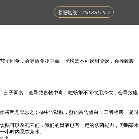
客服热线：
400-820-5057
、茄子同食，会导致食物中毒；吃螃蟹不可饮用冷饮，会导致腹
联系蟹公馆
、茄子同食，会导致食物中毒；吃螃蟹不可饮用冷饮，会导致腹
质虚寒者尤应忌之；柿中含鞣酸，蟹内富含蛋白，二者相遇，凝固
饮醋可以杀死它们，我们的胃液也有一定的杀菌能力，但喝茶水
一小时内忌饮茶水。
忌之。