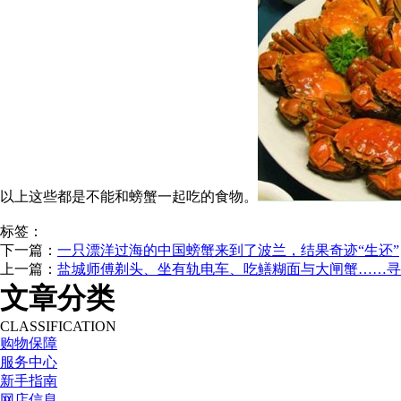
以上这些都是不能和螃蟹一起吃的食物。
标签：
下一篇：
一只漂洋过海的中国螃蟹来到了波兰，结果奇迹“生还”
上一篇：
盐城师傅剃头、坐有轨电车、吃鳝糊面与大闸蟹……寻
文章分类
CLASSIFICATION
购物保障
服务中心
新手指南
网店信息