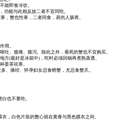
不能即食冷饮。
利，功能与此相反故二者不宜同吃。
性寒，蟹也性寒，二者同食，易伤人肠胃。
毒作用。
呕吐、腹痛、腹泻。除此之外，垂死的蟹也不宜购买。
地方(最好是冰箱中)，吃时必须回锅再煮熟蒸透。
杯姜茶祛寒。
过多、痛经、怀孕妇女忌食螃蟹，尤忌食蟹爪。
蟹白也不要吃。
膜衣，白色片装的蟹心就在黄膏与黑色膜衣之间。