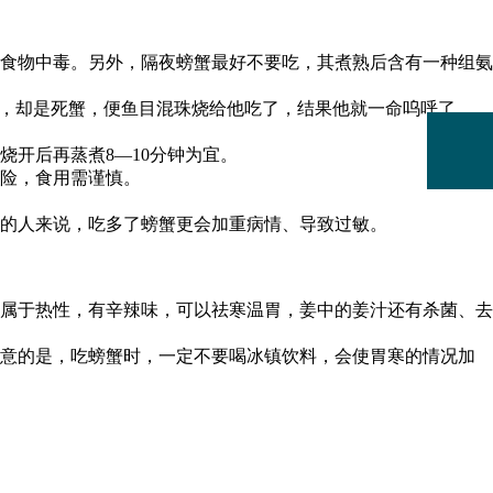
食物中毒。另外，隔夜螃蟹最好不要吃，其煮熟后含有一种组氨
只，却是死蟹，便鱼目混珠烧给他吃了，结果他就一命呜呼了。
开后再蒸煮8―10分钟为宜。
险，食用需谨慎。
的人来说，吃多了螃蟹更会加重病情、导致过敏。
属于热性，有辛辣味，可以祛寒温胃，姜中的姜汁还有杀菌、去
注意的是，吃螃蟹时，一定不要喝冰镇饮料，会使胃寒的情况加