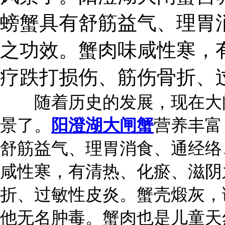
螃蟹具有舒筋益气、理胃
之功效。蟹肉味咸性寒，
疗跌打损伤、筋伤骨折、
随着历史的发展，现在大闸
景了。
阳澄湖大闸蟹
营养丰富
舒筋益气、理胃消食、通经络
咸性寒，有清热、化瘀、滋阴
折、过敏性皮炎。蟹壳煅灰，
他无名肿毒。蟹肉也是儿童天