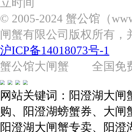
立时间
东
新
© 2005-2024 蟹公馆（w
区
张
闸蟹有限公司版权所有，
杨
路
2058
沪ICP备14018073号-1
号
（靠
近
蟹公馆大闸蟹 全国免费热线: 
苗
圃
路）
Tel:
021-
网站关键词：阳澄湖大闸
62243579
E-
mail:
购、阳澄湖螃蟹券、大闸
859749344@qq.com
阳澄湖大闸蟹专卖、阳澄
1019225591