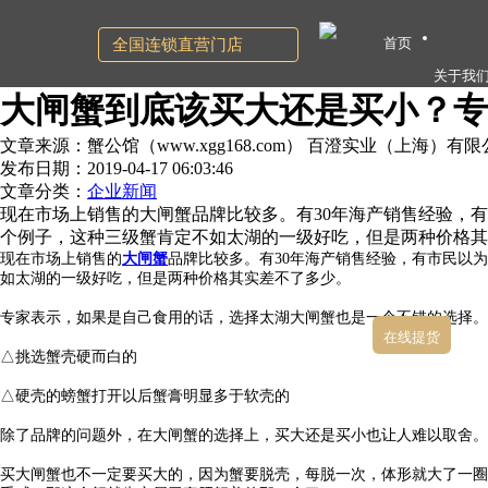
首页
全国连锁直营门店
关于我
大闸蟹到底该买大还是买小？专
文章来源：蟹公馆（www.xgg168.com） 百澄实业（上海）有
发布日期：2019-04-17 06:03:46
文章分类：
企业新闻
现在市场上销售的大闸蟹品牌比较多。有30年海产销售经验，
个例子，这种三级蟹肯定不如太湖的一级好吃，但是两种价格其
现在市场上销售的
大闸蟹
品牌比较多。有30年海产销售经验，有市民以
如太湖的一级好吃，但是两种价格其实差不了多少。
专家表示，如果是自己食用的话，选择太湖大闸蟹也是一个不错的选择。
在线提货
△挑选蟹壳硬而白的
△硬壳的螃蟹打开以后蟹膏明显多于软壳的
除了品牌的问题外，在大闸蟹的选择上，买大还是买小也让人难以取舍。
买大闸蟹也不一定要买大的，因为蟹要脱壳，每脱一次，体形就大了一圈