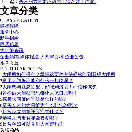
上一篇：
买来的大闸蟹应该怎么清洗才干净呢?
文章分类
CLASSIFICATION
购物保障
服务中心
新手指南
网店信息
大闸蟹资讯
企业新闻
媒体报道
大闸蟹百科
企业公告
相关文章
RELTED ARTICLES
1
大闸蟹如何保存？掌握这两种方法轻松吃到新鲜大闸蟹
2
食用大闸蟹不能和什么一起吃呢？
3
大闸蟹与豆腐搭配，好吃到爆哦！不信你试试
4
这样做大闸蟹想想都让人流口水啊！
5
探析大闸蟹的吃法是怎样的呢?
6
新买会来的大闸蟹为什么吐泡泡呢？
7
日常吃大闸蟹还要注意什么？
8
选购大闸蟹有哪些要领呢？
9
日常孕妇可以食用大闸蟹吗？
关联商品