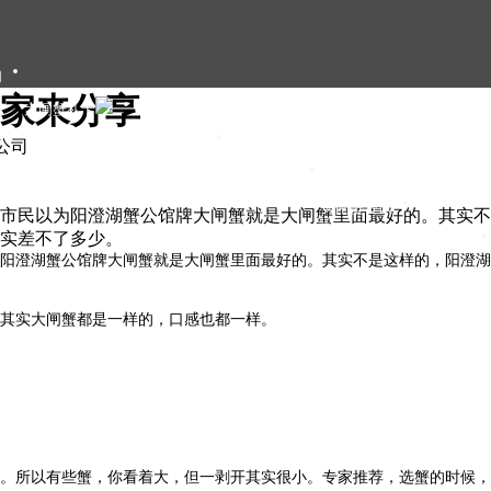
们
家来分享
大闸蟹礼卡
大闸蟹礼盒
限公司
大闸蟹团购
大闸蟹资讯
​有市民以为阳澄湖蟹公馆牌大闸蟹就是大闸蟹里面最好的。其实
实差不了多少。
甄选年货
为阳澄湖蟹公馆牌大闸蟹就是大闸蟹里面最好的。其实不是这样的，阳澄
其实大闸蟹都是一样的，口感也都一样。
。所以有些蟹，你看着大，但一剥开其实很小。专家推荐，选蟹的时候，