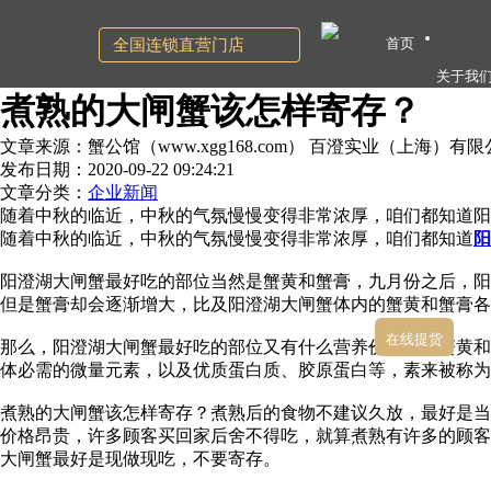
首页
全国连锁直营门店
关于我
煮熟的大闸蟹该怎样寄存？
文章来源：蟹公馆（www.xgg168.com） 百澄实业（上海）有
发布日期：2020-09-22 09:24:21
文章分类：
企业新闻
随着中秋的临近，中秋的气氛慢慢变得非常浓厚，咱们都知道阳
随着中秋的临近，中秋的气氛慢慢变得非常浓厚，咱们都知道
阳
阳澄湖大闸蟹最好吃的部位当然是蟹黄和蟹膏，九月份之后，阳
但是蟹膏却会逐渐增大，比及阳澄湖大闸蟹体内的蟹黄和蟹膏
在线提货
那么，阳澄湖大闸蟹最好吃的部位又有什么营养价值呢？蟹黄和
体必需的微量元素，以及优质蛋白质、胶原蛋白等，素来被称为
煮熟的大闸蟹该怎样寄存？煮熟后的食物不建议久放，最好是当
价格昂贵，许多顾客买回家后舍不得吃，就算煮熟有许多的顾客
大闸蟹最好是现做现吃，不要寄存。