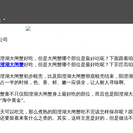
们
大闸蟹礼卡
大闸蟹礼盒
限公司
大闸蟹团购
大闸蟹资讯
澄湖大闸蟹好吃，但是大闸蟹哪个部位是最好吃呢？下面跟着咱
澄湖大闸蟹
好吃，但是大闸蟹哪个部位是最好吃呢？下面跟着咱
甄选年货
澄湖大闸蟹初步蜕壳，比及阳澄湖大闸蟹彻底蜕壳结束，阳澄湖
各占一半的时候，色、香、鲜、嫩一应俱全，让人耐人寻味啊。
蟹膏不只仅阳澄湖大闸蟹身上最好吃的部位，而且也是阳澄湖大
“海中黄金”。
天可以吃完，那么煮熟的阳澄湖大闸蟹吃不完该怎样保存呢？跟
还要留着来客什么之类的。其实，这样主意是好的，但是做法不