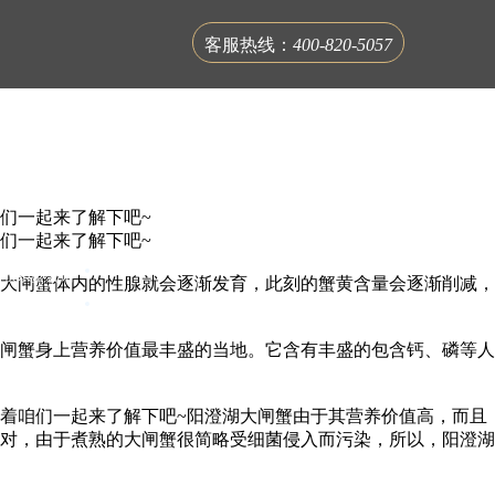
客服热线：
400-820-5057
们一起来了解下吧~
们一起来了解下吧~
联系蟹公馆
大闸蟹体内的性腺就会逐渐发育，此刻的蟹黄含量会逐渐削减，
闸蟹身上营养价值最丰盛的当地。它含有丰盛的包含钙、磷等人
着咱们一起来了解下吧~阳澄湖大闸蟹由于其营养价值高，而且
对，由于煮熟的大闸蟹很简略受细菌侵入而污染，所以，阳澄湖