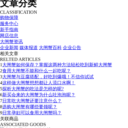
文章分类
CLASSIFICATION
购物保障
服务中心
新手指南
网店信息
大闸蟹资讯
企业新闻
媒体报道
大闸蟹百科
企业公告
相关文章
RELTED ARTICLES
1
大闸蟹如何保存？掌握这两种方法轻松吃到新鲜大闸蟹
2
食用大闸蟹不能和什么一起吃呢？
3
大闸蟹与豆腐搭配，好吃到爆哦！不信你试试
4
这样做大闸蟹想想都让人流口水啊！
5
探析大闸蟹的吃法是怎样的呢?
6
新买会来的大闸蟹为什么吐泡泡呢？
7
日常吃大闸蟹还要注意什么？
8
选购大闸蟹有哪些要领呢？
9
日常孕妇可以食用大闸蟹吗？
关联商品
ASSOCIATED GOODS