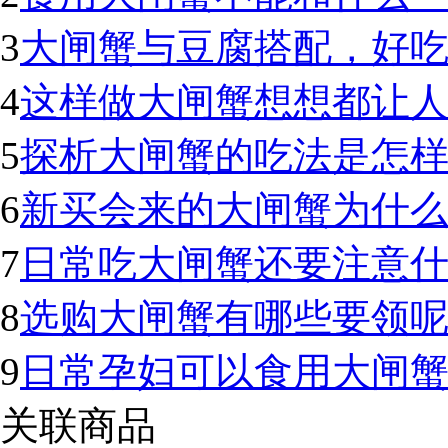
3
大闸蟹与豆腐搭配，好
4
这样做大闸蟹想想都让
5
探析大闸蟹的吃法是怎样
6
新买会来的大闸蟹为什
7
日常吃大闸蟹还要注意
8
选购大闸蟹有哪些要领
9
日常孕妇可以食用大闸
关联商品