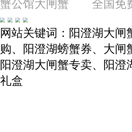
蟹公馆大闸蟹 全国免费热线: 
苗
圃
路）
Tel:
021-
网站关键词：阳澄湖大闸
62243579
E-
mail:
购、阳澄湖螃蟹券、大闸
859749344@qq.com
阳澄湖大闸蟹专卖、阳澄
1019225591
礼盒