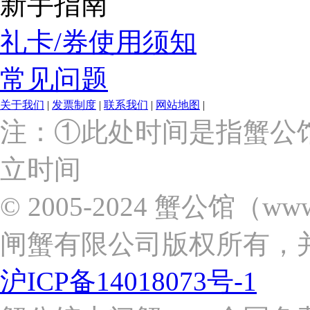
新手指南
礼卡/券使用须知
常见问题
关于我们
|
发票制度
|
联系我们
|
网站地图
|
上
注：①此处时间是指蟹公
海
市
立时间
浦
东
新
© 2005-2024 蟹公馆（w
区
张
闸蟹有限公司版权所有，
杨
路
2058
沪ICP备14018073号-1
号
（靠
近