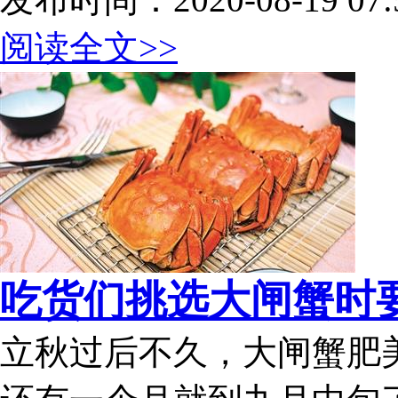
阅读全文>>
吃货们挑选大闸蟹时要
立秋过后不久，大闸蟹肥