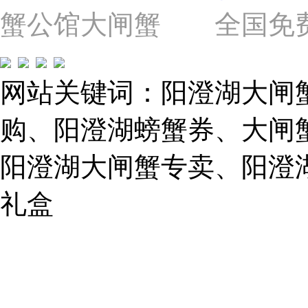
近
蟹公馆大闸蟹 全国免费热线: 
苗
圃
路）
Tel:
021-
网站关键词：阳澄湖大闸
62243579
E-
mail:
购、阳澄湖螃蟹券、大闸
859749344@qq.com
阳澄湖大闸蟹专卖、阳澄
1019225591
礼盒