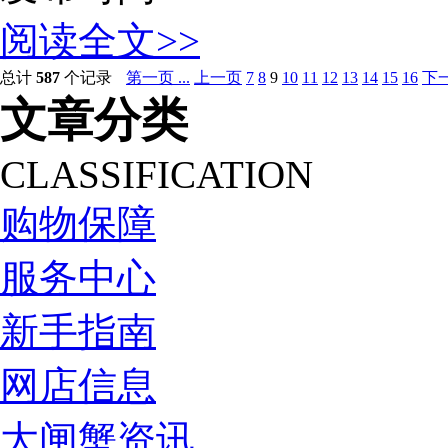
阅读全文>>
总计
587
个记录
第一页 ...
上一页
7
8
9
10
11
12
13
14
15
16
下
文章分类
CLASSIFICATION
购物保障
服务中心
新手指南
网店信息
大闸蟹资讯