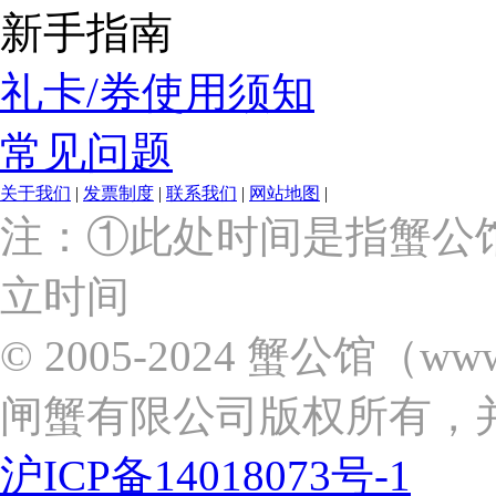
新手指南
礼卡/券使用须知
常见问题
关于我们
|
发票制度
|
联系我们
|
网站地图
|
上
注：①此处时间是指蟹公
海
市
立时间
浦
东
新
© 2005-2024 蟹公馆（w
区
张
闸蟹有限公司版权所有，
杨
路
2058
沪ICP备14018073号-1
号
（靠