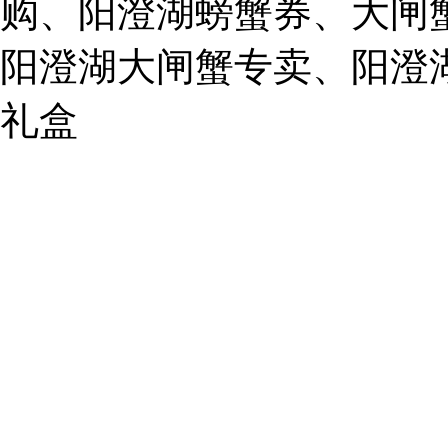
购、阳澄湖螃蟹券、大闸
859749344@qq.com
阳澄湖大闸蟹专卖、阳澄
1019225591
礼盒