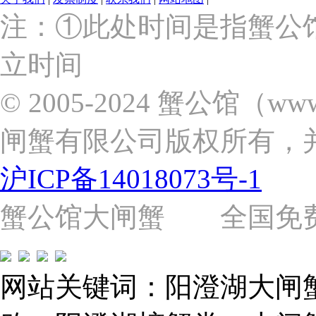
上
注：①此处时间是指蟹公
海
市
立时间
浦
东
新
© 2005-2024 蟹公馆（w
区
张
闸蟹有限公司版权所有，
杨
路
2058
沪ICP备14018073号-1
号
（靠
近
蟹公馆大闸蟹 全国免费热线: 
苗
圃
路）
Tel:
021-
网站关键词：阳澄湖大闸
62243579
E-
mail: