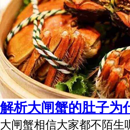
解析大闸蟹的肚子为
大闸蟹相信大家都不陌生