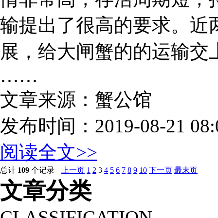
输提出了很高的要求。近
展，给大闸蟹的的运输交上
……
文章来源：蟹公馆
发布时间：2019-08-21 08:0
阅读全文>>
总计
109
个记录
上一页
1
2
3
4
5
6
7
8
9
10
下一页
最末页
文章分类
CLASSIFICATION