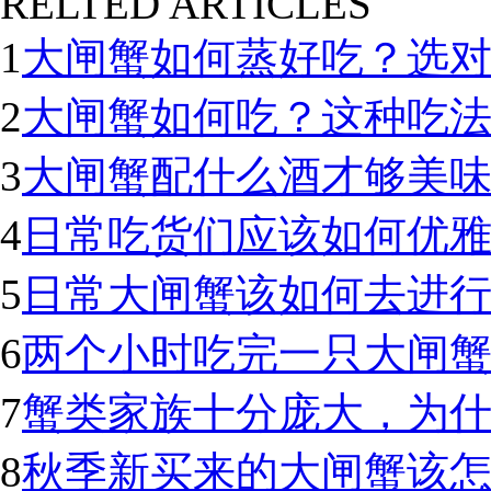
RELTED ARTICLES
1
大闸蟹如何蒸好吃？选
2
大闸蟹如何吃？这种吃
3
大闸蟹配什么酒才够美
4
日常吃货们应该如何优
5
日常大闸蟹该如何去进
6
两个小时吃完一只大闸蟹
7
蟹类家族十分庞大，为
8
秋季新买来的大闸蟹该怎