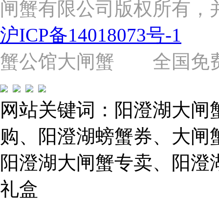
闸蟹有限公司版权所有，
杨
路
2058
沪ICP备14018073号-1
号
（靠
近
蟹公馆大闸蟹 全国免费热线: 
苗
圃
路）
Tel:
021-
网站关键词：阳澄湖大闸
62243579
E-
mail:
购、阳澄湖螃蟹券、大闸
859749344@qq.com
阳澄湖大闸蟹专卖、阳澄
1019225591
礼盒