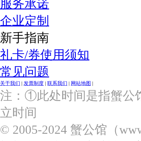
服务承诺
企业定制
新手指南
礼卡/券使用须知
常见问题
关于我们
|
发票制度
|
联系我们
|
网站地图
|
上
注：①此处时间是指蟹公
海
市
立时间
浦
东
新
© 2005-2024 蟹公馆（w
区
张