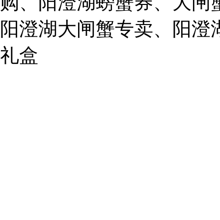
购、阳澄湖螃蟹券、大闸
859749344@qq.com
阳澄湖大闸蟹专卖、阳澄
1019225591
礼盒