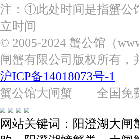
上
注：①此处时间是指蟹公
海
市
立时间
浦
东
新
© 2005-2024 蟹公馆（w
区
张
闸蟹有限公司版权所有，
杨
路
2058
沪ICP备14018073号-1
号
（靠
近
蟹公馆大闸蟹 全国免费热线: 
苗
圃
路）
Tel:
021-
网站关键词：阳澄湖大闸
62243579
E-
mail: