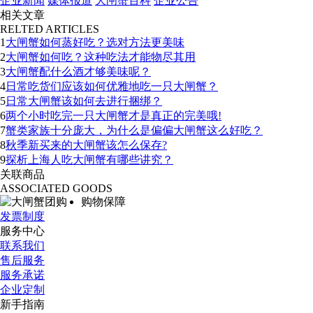
企业新闻
媒体报道
大闸蟹百科
企业公告
相关文章
RELTED ARTICLES
1
大闸蟹如何蒸好吃？选对方法更美味
2
大闸蟹如何吃？这种吃法才能物尽其用
3
大闸蟹配什么酒才够美味呢？
4
日常吃货们应该如何优雅地吃一只大闸蟹？
5
日常大闸蟹该如何去进行捆绑？
6
两个小时吃完一只大闸蟹才是真正的完美哦!
7
蟹类家族十分庞大，为什么是偏偏大闸蟹这么好吃？
8
秋季新买来的大闸蟹该怎么保存?
9
探析上海人吃大闸蟹有哪些讲究？
关联商品
ASSOCIATED GOODS
购物保障
发票制度
服务中心
联系我们
售后服务
服务承诺
企业定制
新手指南