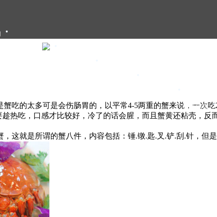
们
大闸蟹礼卡
大闸蟹礼盒
大闸蟹团购
大闸蟹资讯
蟹吃的太多可是会伤肠胃的，以平常4-5两重的蟹来说，一次吃
甄选年货
吃蟹要趁热吃，口感才比较好，冷了的话会腥，而且蟹黄还粘壳，
这就是所谓的蟹八件，内容包括：锤.镦.匙.叉.铲.刮.针，