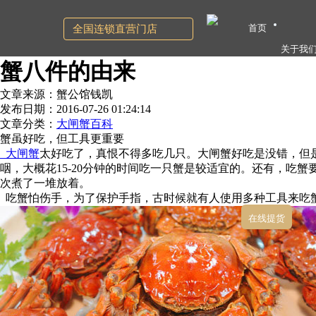
首页
全国连锁直营门店
关于我
蟹八件的由来
文章来源：蟹公馆钱凯
发布日期：2016-07-26 01:24:14
文章分类：
大闸蟹百科
蟹虽好吃，但工具更重要
大闸蟹
太好吃了，真恨不得多吃几只。大闸蟹好吃是没错，但是
咽，大概花15-20分钟的时间吃一只蟹是较适宜的。还有，
次煮了一堆放着。
吃蟹怕伤手，为了保护手指，古时候就有人使用多种工具来吃蟹，
在线提货