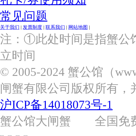
常见问题
关于我们
|
发票制度
|
联系我们
|
网站地图
|
上
注：①此处时间是指蟹公
海
市
立时间
浦
东
新
© 2005-2024 蟹公馆（w
区
张
闸蟹有限公司版权所有，
杨
路
2058
沪ICP备14018073号-1
号
（靠
近
蟹公馆大闸蟹 全国免费热线: 
苗
圃
路）