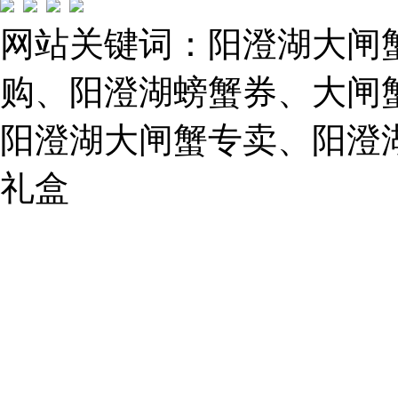
Tel:
021-
网站关键词：阳澄湖大闸
62243579
E-
mail:
购、阳澄湖螃蟹券、大闸
859749344@qq.com
阳澄湖大闸蟹专卖、阳澄
1019225591
礼盒