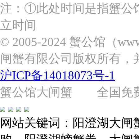
上
注：①此处时间是指蟹公
海
市
立时间
浦
东
新
© 2005-2024 蟹公馆（w
区
张
闸蟹有限公司版权所有，
杨
路
2058
沪ICP备14018073号-1
号
（靠
近
蟹公馆大闸蟹 全国免费热线: 
苗
圃
路）
Tel:
021-
网站关键词：阳澄湖大闸
62243579
E-
mail: