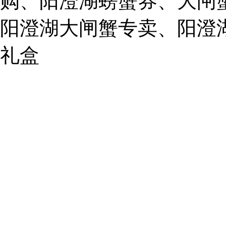
购、阳澄湖螃蟹券、大闸
859749344@qq.com
阳澄湖大闸蟹专卖、阳澄
1019225591
礼盒