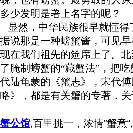
多少发明是署上名字的呢？
显然，中华民族很早就懂得了
据
说那是一种螃蟹酱，可见早
现在我们祖
先的筵席上了。北
了腌制螃蟹的“藏蟹法”，
把吃
代陆龟蒙的《蟹志》，宋代傅
略》，都是有关蟹的专著，关
蟹公馆
,百里挑一，浓情”蟹意