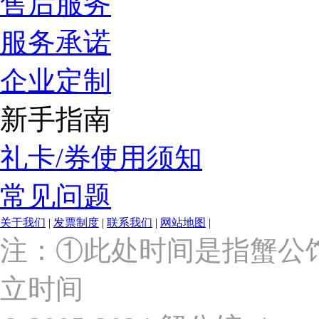
售后服务
服务承诺
企业定制
新手指南
礼卡/券使用须知
常见问题
关于我们
|
发票制度
|
联系我们
|
网站地图
|
上
注：①此处时间是指蟹公
海
市
立时间
浦
东
新