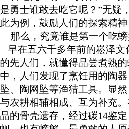
是勇士
谁敢去吃它呢？”无疑
此为例，鼓励
人们的探索精神
那么，究竟谁是第一个吃螃
早在五六千多年前的崧泽文
的先
人们，就懂得品尝煮熟的
中，人们发现
了烹饪用的陶器
坠、陶网坠等渔猎工具。
显然
与农耕相辅相成、互为补充。
品的骨壳遗存，经过碳14鉴
蚬，也有螃蟹。最勇敢的人原