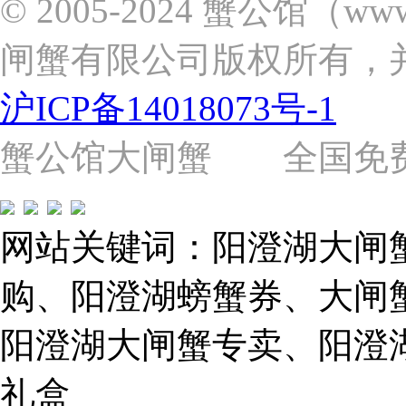
© 2005-2024 蟹公馆（w
区
张
闸蟹有限公司版权所有，
杨
路
2058
沪ICP备14018073号-1
号
（靠
近
蟹公馆大闸蟹 全国免费热线: 
苗
圃
路）
Tel:
021-
网站关键词：阳澄湖大闸
62243579
E-
mail:
购、阳澄湖螃蟹券、大闸
859749344@qq.com
阳澄湖大闸蟹专卖、阳澄
1019225591
礼盒