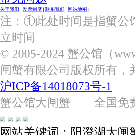
关于我们
|
发票制度
|
联系我们
|
网站地图
|
上
注：①此处时间是指蟹公
海
市
立时间
浦
东
新
© 2005-2024 蟹公馆（w
区
张
闸蟹有限公司版权所有，
杨
路
2058
沪ICP备14018073号-1
号
（靠
近
蟹公馆大闸蟹 全国免费热线: 
苗
圃
路）
Tel:
021-
网站关键词：阳澄湖大闸
62243579