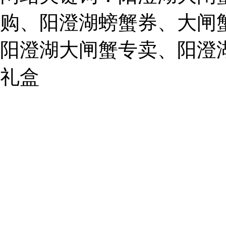
E-
mail:
购、阳澄湖螃蟹券、大闸
859749344@qq.com
阳澄湖大闸蟹专卖、阳澄
1019225591
礼盒