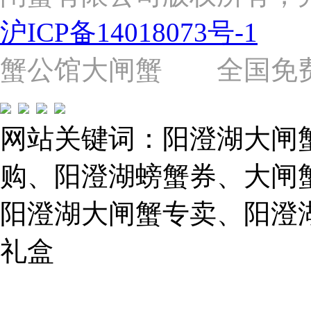
路
2058
沪ICP备14018073号-1
号
（靠
近
蟹公馆大闸蟹 全国免费热线: 
苗
圃
路）
Tel:
021-
网站关键词：阳澄湖大闸
62243579
E-
mail:
购、阳澄湖螃蟹券、大闸
859749344@qq.com
阳澄湖大闸蟹专卖、阳澄
1019225591
礼盒