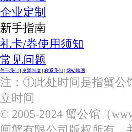
企业定制
新手指南
礼卡/券使用须知
常见问题
关于我们
|
发票制度
|
联系我们
|
网站地图
|
上
注：①此处时间是指蟹公
海
市
立时间
浦
东
新
© 2005-2024 蟹公馆（w
区
张
闸蟹有限公司版权所有，
杨