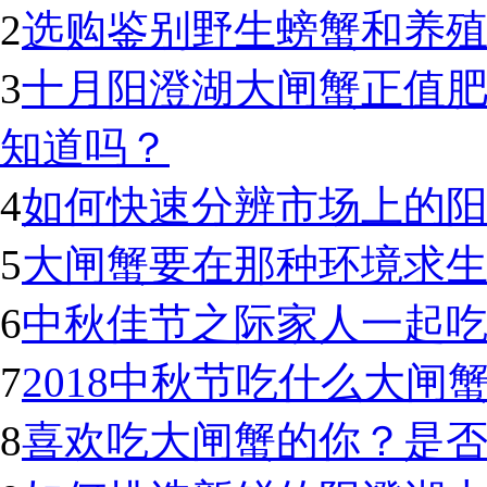
2
选购鉴别野生螃蟹和养
3
十月阳澄湖大闸蟹正值
知道吗？
4
如何快速分辨市场上的
5
大闸蟹要在那种环境求生
6
中秋佳节之际家人一起
7
2018中秋节吃什么大闸
8
喜欢吃大闸蟹的你？是