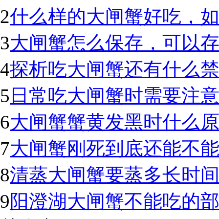
2
什么样的大闸蟹好吃，
3
大闸蟹怎么保存，可以
4
探析吃大闸蟹还有什么
5
日常吃大闸蟹时需要注
6
大闸蟹蟹黄发黑时什么
7
大闸蟹刚死到底还能不
8
清蒸大闸蟹要蒸多长时
9
阳澄湖大闸蟹不能吃的