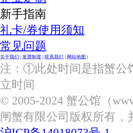
新手指南
礼卡/券使用须知
常见问题
关于我们
|
发票制度
|
联系我们
|
网站地图
|
上
注：①此处时间是指蟹公
海
市
立时间
浦
东
新
© 2005-2024 蟹公馆（w
区
张
闸蟹有限公司版权所有，
杨
路
2058
沪ICP备14018073号-1
号