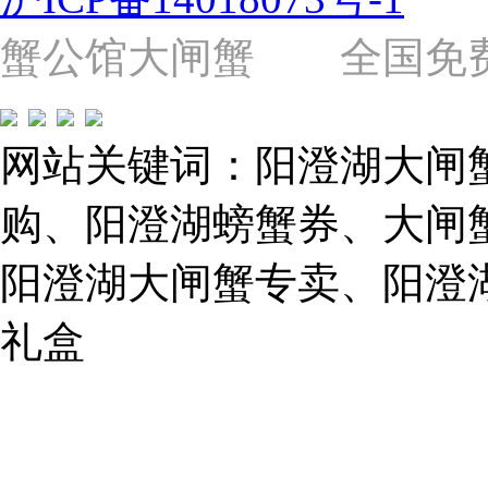
（靠
近
蟹公馆大闸蟹 全国免费热线: 
苗
圃
路）
Tel:
021-
网站关键词：阳澄湖大闸
62243579
E-
mail:
购、阳澄湖螃蟹券、大闸
859749344@qq.com
阳澄湖大闸蟹专卖、阳澄
1019225591
礼盒