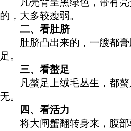
凡壳背呈黑绿色，带有亮光
的，大多较瘦弱。
二、看肚脐
肚脐凸出来的，一艘都膏肥
足。
三、看螯足
凡螯足上绒毛丛生，都螯足
无。
四、看活力
将大闸蟹翻转身来，腹部朝