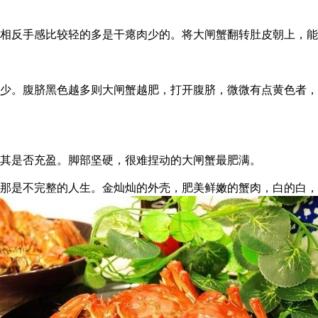
相反手感比较轻的多是干瘪肉少的。将大闸蟹翻转肚皮朝上，能
少。腹脐黑色越多则大闸蟹越肥，打开腹脐，微微有点黄色者，
其是否充盈。脚部坚硬，很难捏动的大闸蟹最肥满。
那是不完整的人生。金灿灿的外壳，肥美鲜嫩的蟹肉，白的白，