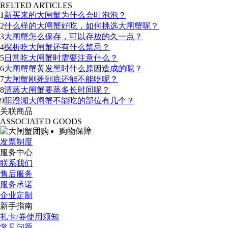
RELTED ARTICLES
1
新买来的大闸蟹为什么会吐泡泡？
2
什么样的大闸蟹好吃，如何挑选大闸蟹呢？
3
大闸蟹怎么保存，可以存放的久一点？
4
探析吃大闸蟹还有什么禁忌？
5
日常吃大闸蟹时需要注意什么？
6
大闸蟹蟹黄发黑时什么原因造成的呢？
7
大闸蟹刚死到底还能不能吃呢？
8
清蒸大闸蟹要蒸多长时间呢？
9
阳澄湖大闸蟹不能吃的部位有几个？
关联商品
ASSOCIATED GOODS
购物保障
发票制度
服务中心
联系我们
售后服务
服务承诺
企业定制
新手指南
礼卡/券使用须知
常见问题