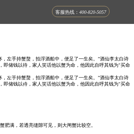
客服热线：
400-820-5057
杯，左手持蟹螯，拍浮酒船中，便足了一生矣。”酒仙李太白诗
时，即储钱以待，家人笑话他以蟹为命，他因此自呼其钱为"买命
联系蟹公馆
杯，左手持蟹螯，拍浮酒船中，便足了一生矣。”酒仙李太白诗
时，即储钱以待，家人笑话他以蟹为命，他因此自呼其钱为"买命
蟹肥满，若透亮缝隙可见，则大闸蟹比较空。