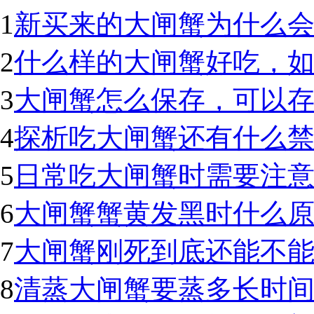
1
新买来的大闸蟹为什么
2
什么样的大闸蟹好吃，
3
大闸蟹怎么保存，可以
4
探析吃大闸蟹还有什么
5
日常吃大闸蟹时需要注
6
大闸蟹蟹黄发黑时什么
7
大闸蟹刚死到底还能不
8
清蒸大闸蟹要蒸多长时