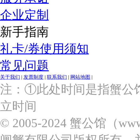
企业定制
新手指南
礼卡/券使用须知
常见问题
关于我们
|
发票制度
|
联系我们
|
网站地图
|
上
注：①此处时间是指蟹公
海
市
立时间
浦
东
新
© 2005-2024 蟹公馆（w
区
张
闸蟹有限公司版权所有，
杨