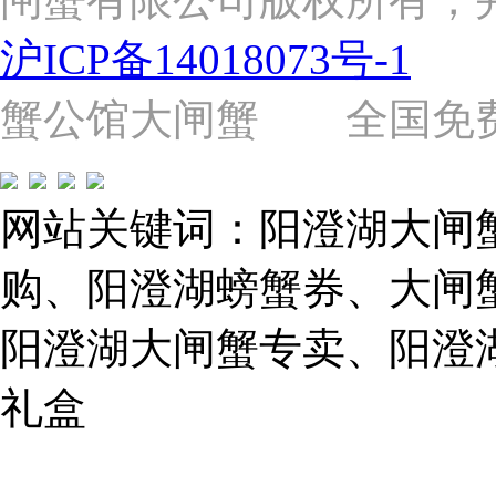
路
2058
沪ICP备14018073号-1
号
（靠
近
蟹公馆大闸蟹 全国免费热线: 
苗
圃
路）
Tel:
021-
网站关键词：阳澄湖大闸
62243579
E-
mail:
购、阳澄湖螃蟹券、大闸
859749344@qq.com
阳澄湖大闸蟹专卖、阳澄
1019225591
礼盒