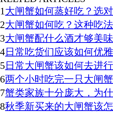
1
大闸蟹如何蒸好吃？选
2
大闸蟹如何吃？这种吃
3
大闸蟹配什么酒才够美
4
日常吃货们应该如何优
5
日常大闸蟹该如何去进
6
两个小时吃完一只大闸蟹
7
蟹类家族十分庞大，为
8
秋季新买来的大闸蟹该怎