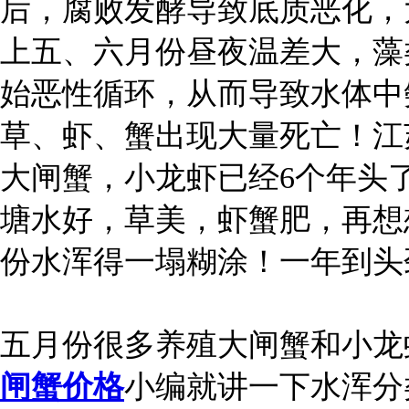
后，腐败发酵导致底质恶化，
上五、六月份昼夜温差大，藻
始恶性循环，从而导致水体中
草、虾、蟹出现大量死亡！江
大闸蟹，小龙虾已经6个年头
塘水好，草美，虾蟹肥，再想
份水浑得一塌糊涂！一年到头
五月份很多养殖大闸蟹和小龙
闸蟹价格
小编就讲一下水浑分