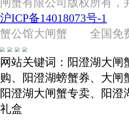
闸蟹有限公司版权所有，
路
2058
沪ICP备14018073号-1
号
（靠
近
蟹公馆大闸蟹 全国免费热线: 
苗
圃
路）
Tel:
021-
网站关键词：阳澄湖大闸
62243579
E-
mail:
购、阳澄湖螃蟹券、大闸
859749344@qq.com
阳澄湖大闸蟹专卖、阳澄
1019225591
礼盒