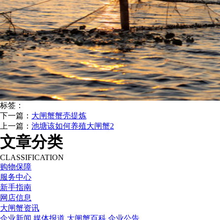
标签：
下一篇：
大闸蟹蟹壳提炼
上一篇：
池塘该如何养殖大闸蟹2
文章分类
CLASSIFICATION
购物保障
服务中心
新手指南
网店信息
大闸蟹资讯
企业新闻
媒体报道
大闸蟹百科
企业公告