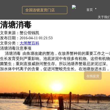
首页
全国连锁直营门店
关于我
清塘消毒
文章来源：蟹公馆钱凯
发布日期：2016-04-11 01:21:53
文章分类：
大闸蟹百科
清塘消毒注意事项
清塘消毒 由鱼塘改建的蟹池，在放养蟹种前的重要工作之一
生长发育受到严重影响。池底淤泥中有很多有机物。这些有机物
菌繁生；重则直接威胁河蟹生存。所以池塘养蟹最忌淤泥过深。清
加水体中钙离子的含量，促进河蟹蜕壳生长。在池塘放进水后，
在线提货