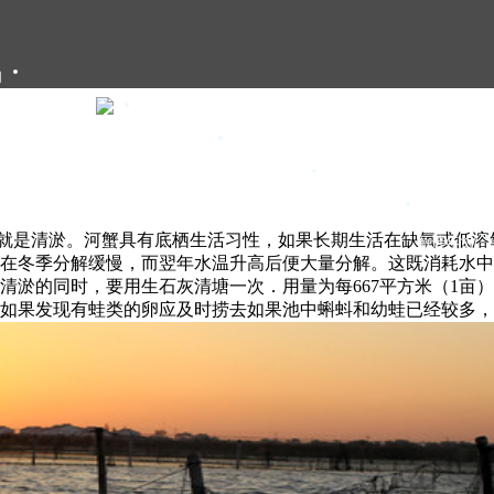
们
大闸蟹礼卡
大闸蟹礼盒
大闸蟹团购
大闸蟹资讯
就是清淤。河蟹具有底栖生活习性，如果长期生活在缺氧或低溶
甄选年货
在冬季分解缓慢，而翌年水温升高后便大量分解。这既消耗水中
淤的同时，要用生石灰清塘一次．用量为每667平方米（1亩）
如果发现有蛙类的卵应及时捞去如果池中蝌蚪和幼蛙已经较多，