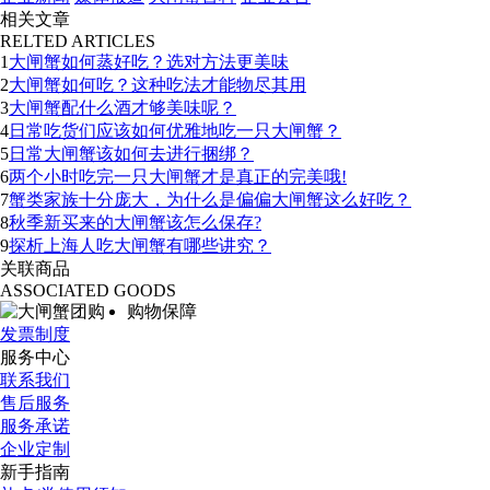
相关文章
RELTED ARTICLES
1
大闸蟹如何蒸好吃？选对方法更美味
2
大闸蟹如何吃？这种吃法才能物尽其用
3
大闸蟹配什么酒才够美味呢？
4
日常吃货们应该如何优雅地吃一只大闸蟹？
5
日常大闸蟹该如何去进行捆绑？
6
两个小时吃完一只大闸蟹才是真正的完美哦!
7
蟹类家族十分庞大，为什么是偏偏大闸蟹这么好吃？
8
秋季新买来的大闸蟹该怎么保存?
9
探析上海人吃大闸蟹有哪些讲究？
关联商品
ASSOCIATED GOODS
购物保障
发票制度
服务中心
联系我们
售后服务
服务承诺
企业定制
新手指南