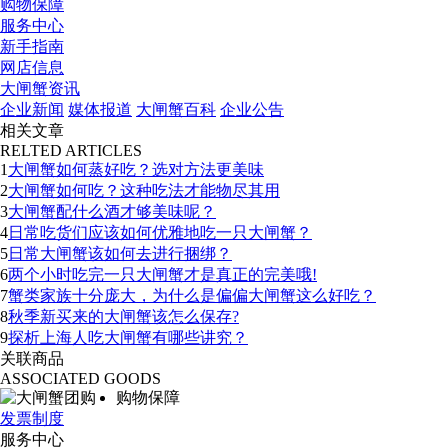
购物保障
服务中心
新手指南
网店信息
大闸蟹资讯
企业新闻
媒体报道
大闸蟹百科
企业公告
相关文章
RELTED ARTICLES
1
大闸蟹如何蒸好吃？选对方法更美味
2
大闸蟹如何吃？这种吃法才能物尽其用
3
大闸蟹配什么酒才够美味呢？
4
日常吃货们应该如何优雅地吃一只大闸蟹？
5
日常大闸蟹该如何去进行捆绑？
6
两个小时吃完一只大闸蟹才是真正的完美哦!
7
蟹类家族十分庞大，为什么是偏偏大闸蟹这么好吃？
8
秋季新买来的大闸蟹该怎么保存?
9
探析上海人吃大闸蟹有哪些讲究？
关联商品
ASSOCIATED GOODS
购物保障
发票制度
服务中心