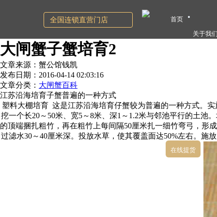
首页
全国连锁直营门店
关于我
大闸蟹子蟹培育2
文章来源：蟹公馆钱凯
发布日期：2016-04-14 02:03:16
文章分类：
大闸蟹百科
江苏沿海培育子蟹普遍的一种方式
塑料大棚培育 这是江苏沿海培育仔蟹较为普遍的一种方式。
挖一个长20～50米、宽5～8米、深1～1.2米与邻池平行的
的顶端捆扎粗竹，再在粗竹上每间隔50厘米扎一细竹弯弓，形
过滤水30～40厘米深。投放水草，使其覆盖面达50%左右。
在线提货