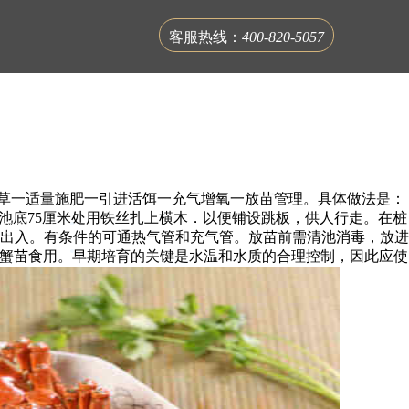
客服热线：
400-820-5057
草一适量施肥一引进活饵一充气增氧一放苗管理。具体做法是：
在距池底75厘米处用铁丝扎上横木．以便铺设跳板，供人行走。在桩
联系蟹公馆
便出入。有条件的可通热气管和充气管。放苗前需清池消毒，放进
，供蟹苗食用。早期培育的关键是水温和水质的合理控制，因此应使