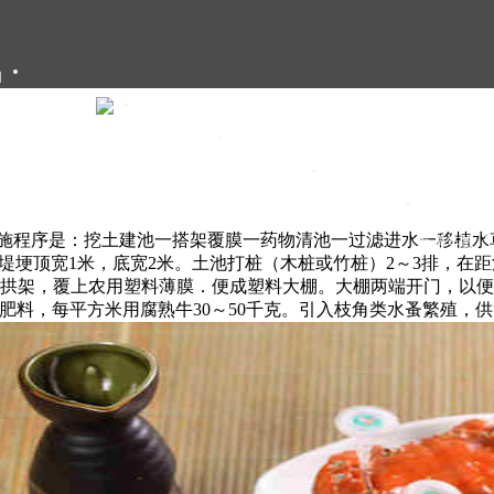
们
大闸蟹礼卡
大闸蟹礼盒
大闸蟹团购
大闸蟹资讯
实施程序是：挖土建池一搭架覆膜一药物清池一过滤进水一移植水
甄选年货
土池。堤埂顶宽1米，底宽2米。土池打桩（木桩或竹桩）2～3排，
成拱架，覆上农用塑料薄膜．便成塑料大棚。大棚两端开门，以
施放肥料，每平方米用腐熟牛30～50千克。引入枝角类水蚤繁殖