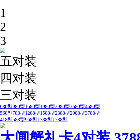
1
2
3
五对装
四对装
三对装
680型
980型
1580型
1980型
2980型
3680型
4680型
568型
788型
1288型
1588型
2388型
2988型
3788型
418型
588型
968型
1388型
1788型
大闸蟹礼卡4对装 378