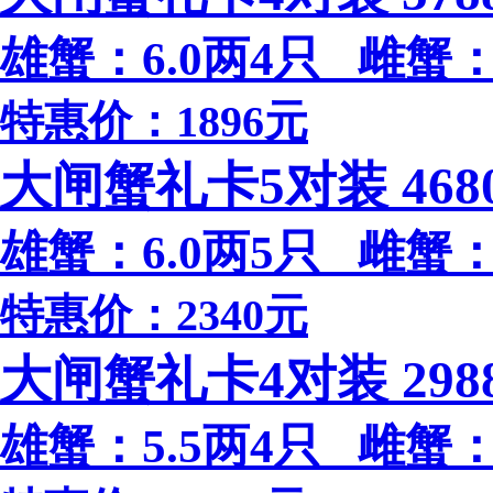
雄蟹：6.0两4只 雌蟹：
特惠价：1896元
大闸蟹礼卡5对装 468
雄蟹：6.0两5只 雌蟹：
特惠价：2340元
大闸蟹礼卡4对装 298
雄蟹：5.5两4只 雌蟹：