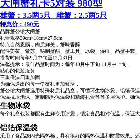
大闸蟹礼卡5对装 980型
雄蟹：3.5两5只 雌蟹：2.5两5只
特惠价：490元
品牌
蟹公馆大闸蟹
礼盒规格
39cm×18cm×27.5cm
特点
自然恩赐，肉质鲜美，蟹味香醇
配件
姜茶、紫苏、秘制蟹醋、蟹工具、冰袋、湿巾、品蟹手套、
提货时间
每年9月中旬至12月31日
温馨提示：
最佳品蟹时间为：每年10月中下旬-11月中上旬！
贴心的包装服务
三重保温四重加固
为确保送出的每一份蟹礼更加鲜活，
蟹公馆大闸蟹选用特殊材质礼品盒，可循环生物冰袋、铝箔保温
保温抗压泡沫、定制隔热保温袋和精装礼盒等等多层保护。确保
生物冰袋
每个礼盒包装都配有生鲜专用冰袋，锁定食品相对低温，保证大
铝箔保温袋
采用了食品级闪光隔热棉，具有很好的隔热保温和防震效果。还