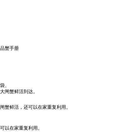
品蟹手册
袋、
大闸蟹鲜活到达。
闸蟹鲜活，还可以在家重复利用。
可以在家重复利用。