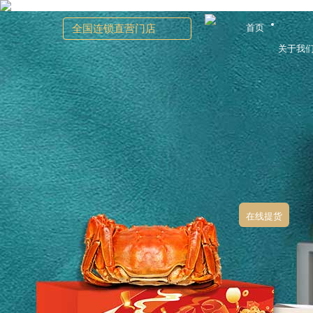
首页
全国连锁直营门店
关于我
在线提货