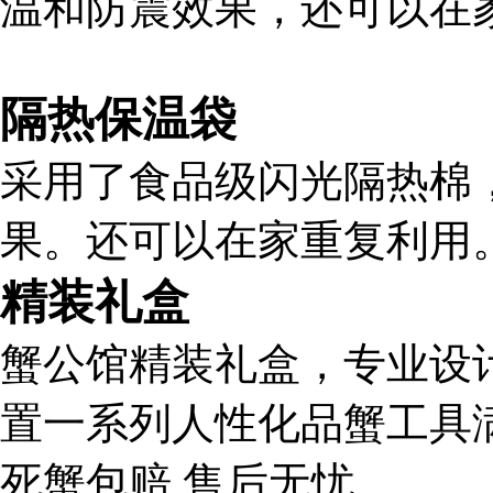
温和防震效果，还可以在
隔热保温袋
采用了食品级闪光隔热棉
果。还可以在家重复利用
精装礼盒
蟹公馆精装礼盒，专业设
置一系列人性化品蟹工具
死蟹包赔 售后无忧