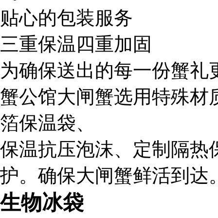
贴心的包装服务
三重保温四重加固
为确保送出的每一份蟹礼
蟹公馆大闸蟹选用特殊材
箔保温袋、
保温抗压泡沫、定制隔热
护。确保大闸蟹鲜活到达
生物冰袋