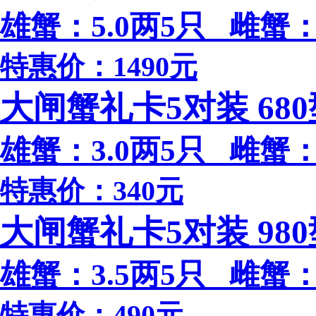
雄蟹：5.0两5只 雌蟹：
特惠价：1490元
大闸蟹礼卡5对装 680
雄蟹：3.0两5只 雌蟹：
特惠价：340元
大闸蟹礼卡5对装 980
雄蟹：3.5两5只 雌蟹：
特惠价：490元