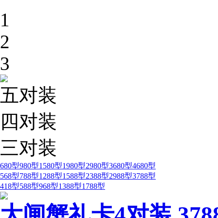
1
2
3
五对装
四对装
三对装
680型
980型
1580型
1980型
2980型
3680型
4680型
568型
788型
1288型
1588型
2388型
2988型
3788型
418型
588型
968型
1388型
1788型
大闸蟹礼卡4对装 378