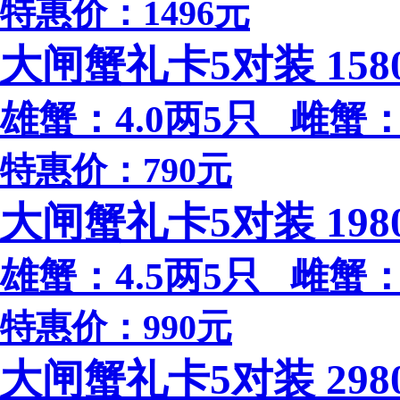
特惠价：1496元
大闸蟹礼卡5对装 158
雄蟹：4.0两5只 雌蟹：
特惠价：790元
大闸蟹礼卡5对装 198
雄蟹：4.5两5只 雌蟹：
特惠价：990元
大闸蟹礼卡5对装 298